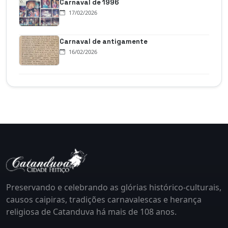
Carnaval de 1996
17/02/2026
Carnaval de antigamente
16/02/2026
Preservando e celebrando as glórias histórico-culturais,
causos caipiras, tradições carnavalescas e herança
religiosa de Catanduva há mais de 108 anos.