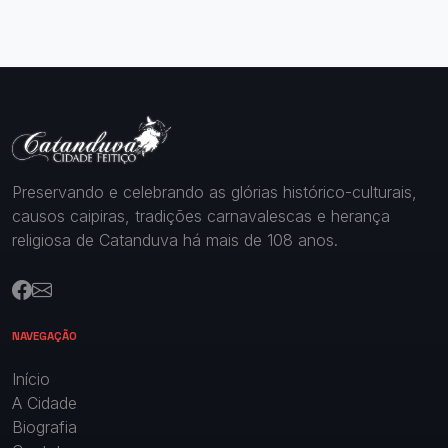
Preservando e celebrando as glórias histórico-culturais,
causos caipiras, tradições carnavalescas e herança
religiosa de Catanduva há mais de 108 anos.
NAVEGAÇÃO
Início
A Cidade
Biografia