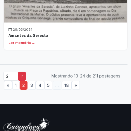
29/03/2024
Amantes da Seresta
Ler memória →
Mostrando 13-24 de 211 postagens
Ir
«
1
2
3
4
5
...
18
»