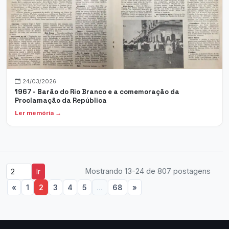
24/03/2026
1967 - Barão do Rio Branco e a comemoração da
Proclamação da República
Ler memória →
Mostrando 13-24 de 807 postagens
Ir
«
1
2
3
4
5
...
68
»