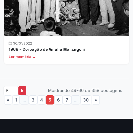
30/01/2022
1968 – Coroação de Amália Marangoni
Ler memória →
Mostrando 49-60 de 358 postagens
Ir
«
1
...
3
4
5
6
7
...
30
»