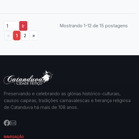
Mostrando 1-12 de 15 postagens
Ir
«
1
2
»
Preservando e celebrando as glórias histórico-culturais,
causos caipiras, tradições carnavalescas e herança religiosa
de Catanduva há mais de 108 anos.
NAVEGAÇÃO