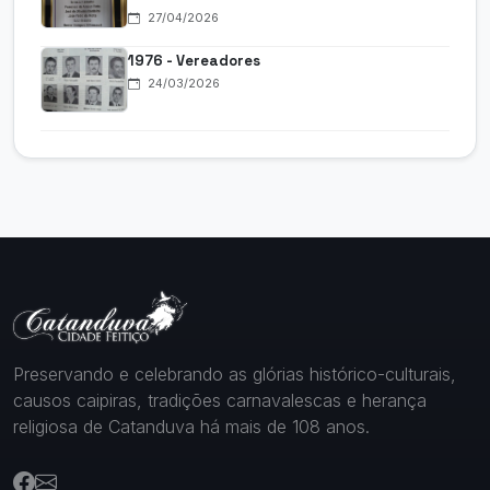
27/04/2026
1976 - Vereadores
24/03/2026
Preservando e celebrando as glórias histórico-culturais,
causos caipiras, tradições carnavalescas e herança
religiosa de Catanduva há mais de 108 anos.