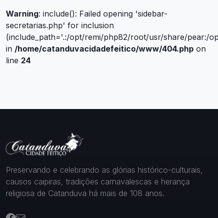
Warning
: include(): Failed opening 'sidebar-
secretarias.php' for inclusion
(include_path='.:/opt/remi/php82/root/usr/share/pear:/o
in
/home/catanduvacidadefeitico/www/404.php
on
line
24
Preservando e celebrando as glórias histórico-culturais,
causos caipiras, tradições carnavalescas e herança
religiosa de Catanduva há mais de 108 anos.