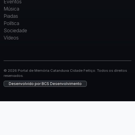
Eventos
Música
Piadas
Política
Sociedade
Vídeos
© 2026 Portal de Memória Catanduva Cidade Feitiço. Todos os direitos
reservados.
Desenvolvido por
BCS Desenvolvimento