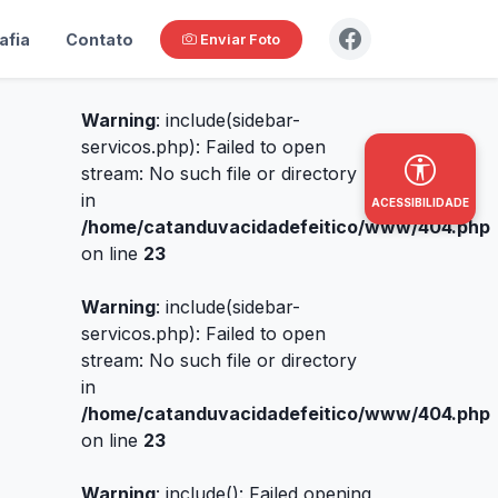
afia
Contato
Enviar Foto
Warning
: include(sidebar-
servicos.php): Failed to open
stream: No such file or directory
in
ACESSIBILIDADE
/home/catanduvacidadefeitico/www/404.php
on line
23
Warning
: include(sidebar-
servicos.php): Failed to open
stream: No such file or directory
in
/home/catanduvacidadefeitico/www/404.php
on line
23
Warning
: include(): Failed opening