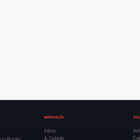
NAVEGAÇÃO
SEÇ
Início
Art
A Cidade
Ca
culturais,