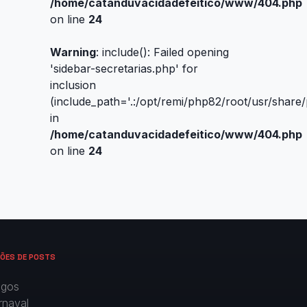
/home/catanduvacidadefeitico/www/404.php
on line
24
Warning
: include(): Failed opening
'sidebar-secretarias.php' for
inclusion
(include_path='.:/opt/remi/php82/root/usr/share
in
/home/catanduvacidadefeitico/www/404.php
on line
24
ÕES DE POSTS
igos
rnaval