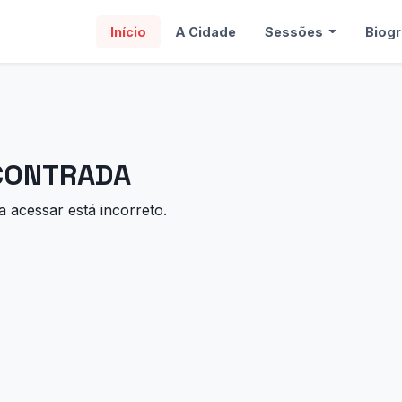
Início
A Cidade
Sessões
Biogr
NCONTRADA
 acessar está incorreto.