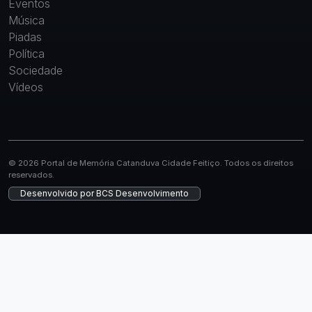
Eventos
Música
Piadas
Política
Sociedade
Vídeos
© 2026 Portal de Memória Catanduva Cidade Feitiço. Todos os direitos
reservados.
Desenvolvido por
BCS Desenvolvimento