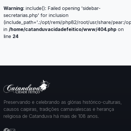
Warning
: include(): Failed opening 'sidebar-
secretarias.php' for inclusion
(include_path='.:/opt/remi/php82/root/usr/share/pear:/o
in
/home/catanduvacidadefeitico/www/404.php
on
line
24
Preservando e celebrando as glórias histórico-culturais,
causos caipiras, tradições carnavalescas e herança
religiosa de Catanduva há mais de 108 anos.