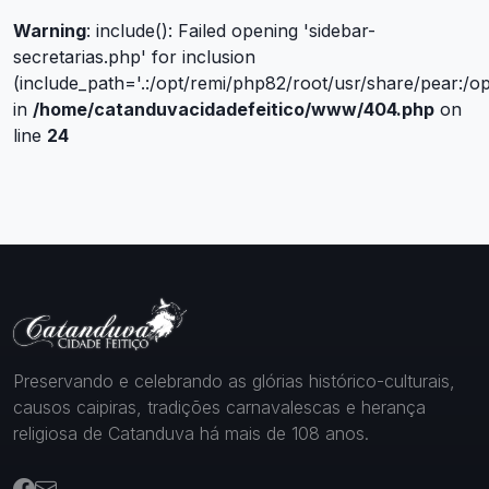
Warning
: include(): Failed opening 'sidebar-
secretarias.php' for inclusion
(include_path='.:/opt/remi/php82/root/usr/share/pear:/o
in
/home/catanduvacidadefeitico/www/404.php
on
line
24
Preservando e celebrando as glórias histórico-culturais,
causos caipiras, tradições carnavalescas e herança
religiosa de Catanduva há mais de 108 anos.