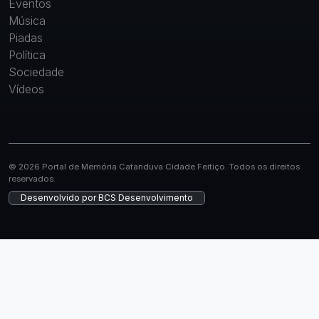
Eventos
Música
Piadas
Política
Sociedade
Vídeos
© 2026 Portal de Memória Catanduva Cidade Feitiço. Todos os direitos
reservados.
Desenvolvido por
BCS Desenvolvimento