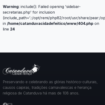
Warning
: include(): Failed opening 'sidebar-
secretarias.php' for inclusion
(include_path='.:/opt/remi/php82/root/usr/share/pear:/o
in
/home/catanduvacidadefeitico/www/404.php
on
line
24
Preservando e celebrando as glórias histórico-culturais,
causos caipiras, tradições carnavalescas e herança
religiosa de Catanduva há mais de 108 anos.