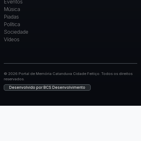
Eventos
Música
Piadas
Política
Sociedade
Vídeos
© 2026 Portal de Memória Catanduva Cidade Feitiço. Todos os direitos
reservados.
Desenvolvido por
BCS Desenvolvimento