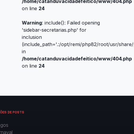
/home/catanduvacidadefeitico/www/404.php
on line
24
Warning
: include(): Failed opening
'sidebar-secretarias.php' for
inclusion
(include_path='.:/opt/remi/php82/root/usr/share
in
/home/catanduvacidadefeitico/www/404.php
on line
24
ÕES DE POSTS
igos
rnaval