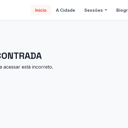
Início
A Cidade
Sessões
Biogr
NCONTRADA
 acessar está incorreto.