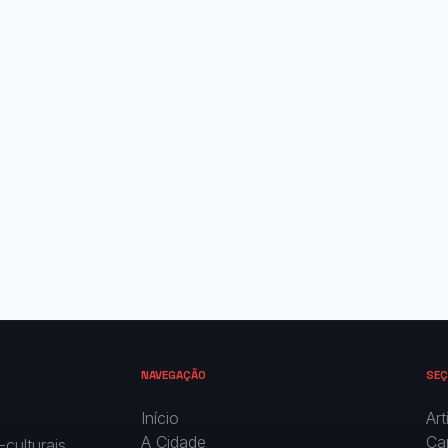
NAVEGAÇÃO
SEÇ
Início
Art
A Cidade
Ca
culturais,