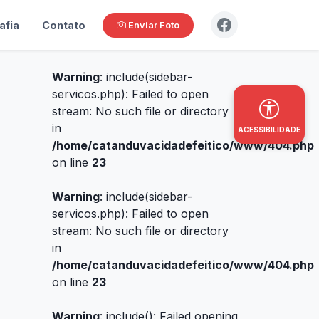
afia
Contato
Enviar Foto
Warning
: include(sidebar-
servicos.php): Failed to open
stream: No such file or directory
in
ACESSIBILIDADE
/home/catanduvacidadefeitico/www/404.php
on line
23
Warning
: include(sidebar-
servicos.php): Failed to open
stream: No such file or directory
in
/home/catanduvacidadefeitico/www/404.php
on line
23
Warning
: include(): Failed opening