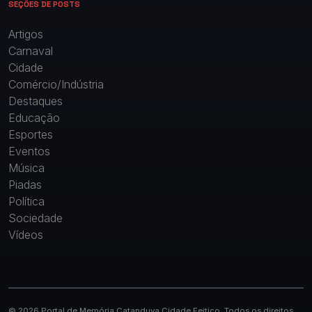
SEÇÕES DE POSTS
Artigos
Carnaval
Cidade
Comércio/Indústria
Destaques
Educação
Esportes
Eventos
Música
Piadas
Política
Sociedade
Vídeos
© 2026 Portal de Memória Catanduva Cidade Feitiço. Todos os direitos