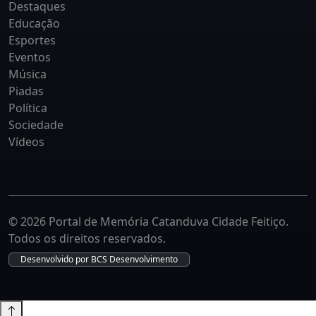
Destaques
Educação
Esportes
Eventos
Música
Piadas
Política
Sociedade
Vídeos
© 2026 Portal de Memória Catanduva Cidade Feitiço.
Todos os direitos reservados.
Desenvolvido por
BCS Desenvolvimento