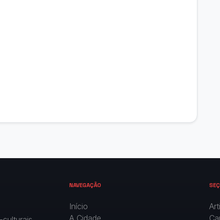
NAVEGAÇÃO
SEÇ
Início
Art
A Cidade
Ca
culturais,