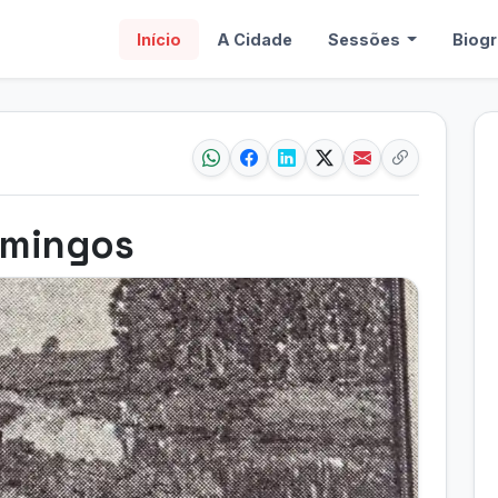
Início
A Cidade
Sessões
Biogr
omingos