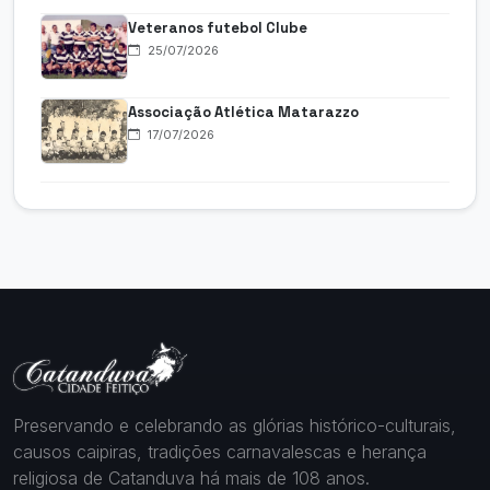
Veteranos futebol Clube
25/07/2026
Associação Atlética Matarazzo
17/07/2026
Preservando e celebrando as glórias histórico-culturais,
causos caipiras, tradições carnavalescas e herança
religiosa de Catanduva há mais de 108 anos.