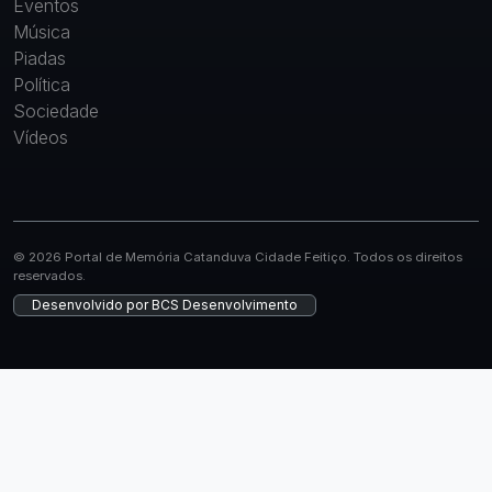
Eventos
Música
Piadas
Política
Sociedade
Vídeos
© 2026 Portal de Memória Catanduva Cidade Feitiço. Todos os direitos
reservados.
Desenvolvido por
BCS Desenvolvimento