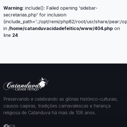
Warning
: include(): Failed opening 'sidebar-
secretarias.php' for inclusion
(include_path='.:/opt/remi/php82/root/usr/share/pear:/o
in
/home/catanduvacidadefeitico/www/404.php
on
line
24
Preservando e celebrando as glórias histórico-culturais,
causos caipiras, tradições carnavalescas e herança
religiosa de Catanduva há mais de 108 anos.