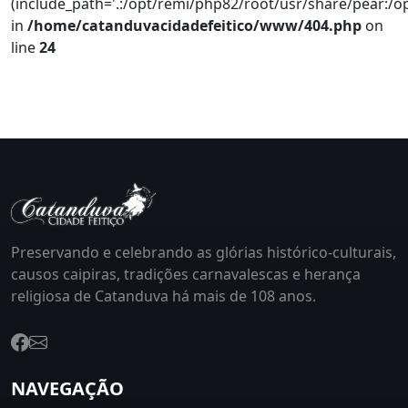
(include_path='.:/opt/remi/php82/root/usr/share/pear:/o
in
/home/catanduvacidadefeitico/www/404.php
on
line
24
Preservando e celebrando as glórias histórico-culturais,
causos caipiras, tradições carnavalescas e herança
religiosa de Catanduva há mais de 108 anos.
NAVEGAÇÃO