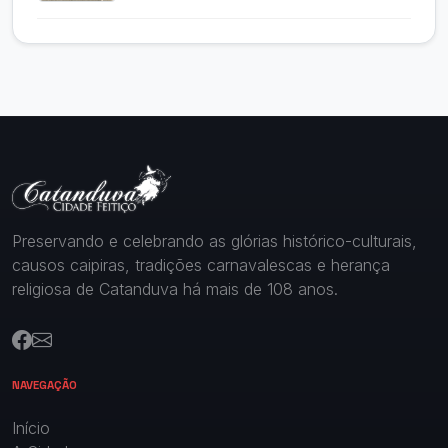
Preservando e celebrando as glórias histórico-culturais,
causos caipiras, tradições carnavalescas e herança
religiosa de Catanduva há mais de 108 anos.
NAVEGAÇÃO
Início